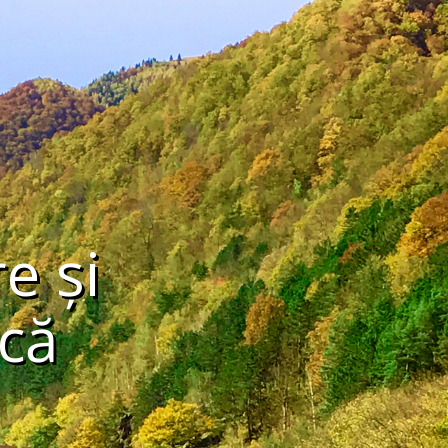
e și
că