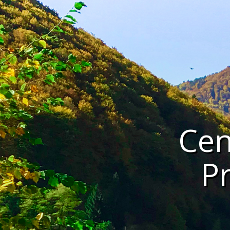
Cen
P