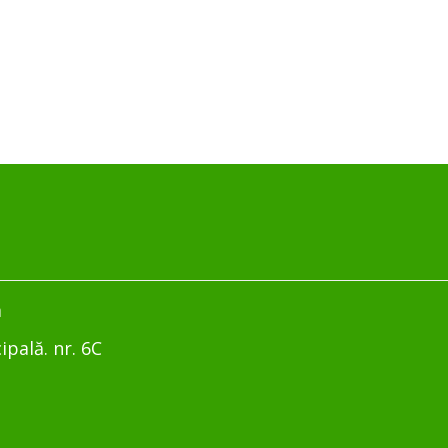
m
ipală. nr. 6C