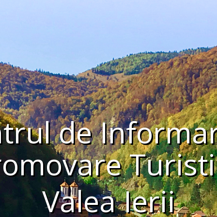
trul de Informar
romovare Turisti
Valea Ierii