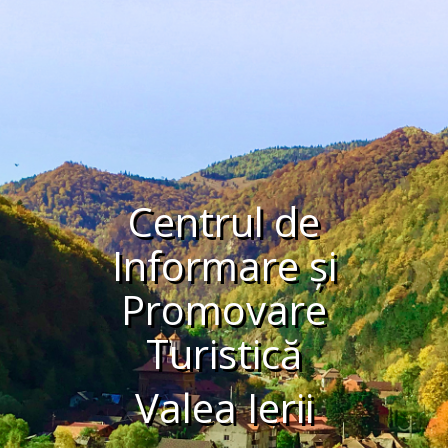
Centrul de
Informare și
Promovare
Turistică
Valea Ierii