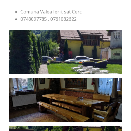
Comuna Valea Ierii, sat Cerc
0748097785 , 0761082622