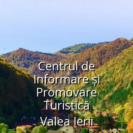
Centrul de
Informare și
Promovare
Turistică
Valea Ierii