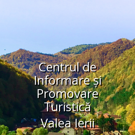
Centrul de
Informare și
Promovare
Turistică
Valea Ierii